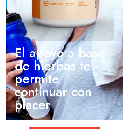
El apoyo a base
de hierbas te
permite
continuar con
placer