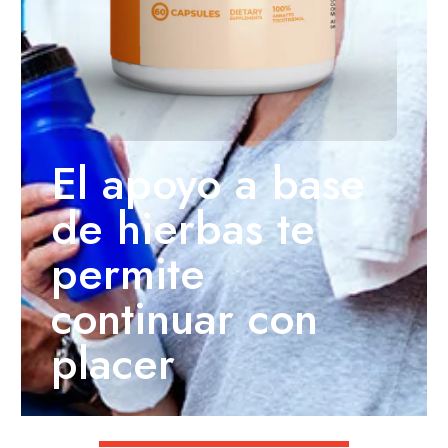
El apoyo a base
de hierbas te
permite
continuar con
placer