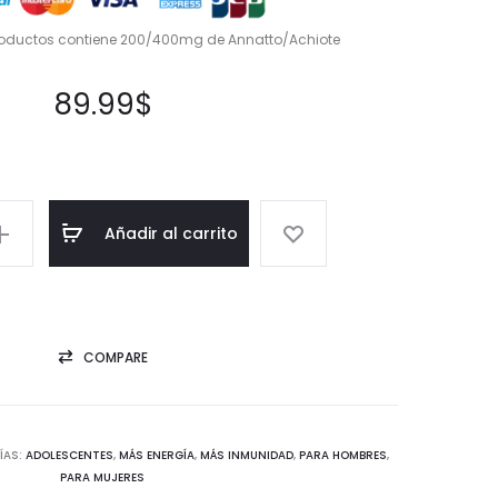
roductos contiene 200/400mg de Annatto/Achiote
89.99
$
Añadir al carrito
COMPARE
ÍAS:
ADOLESCENTES
,
MÁS ENERGÍA
,
MÁS INMUNIDAD
,
PARA HOMBRES
,
PARA MUJERES