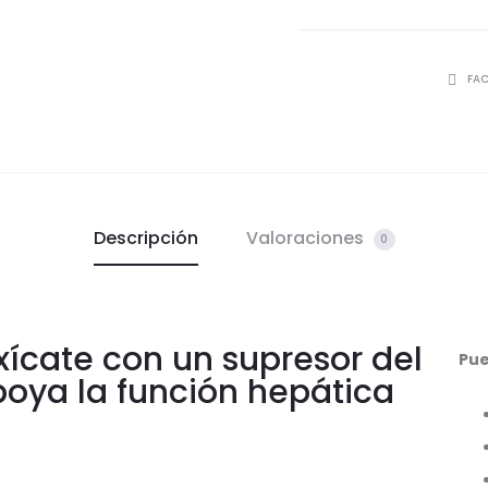
FA
Descripción
Valoraciones
0
xícate con un supresor del
Pue
poya la función hepática