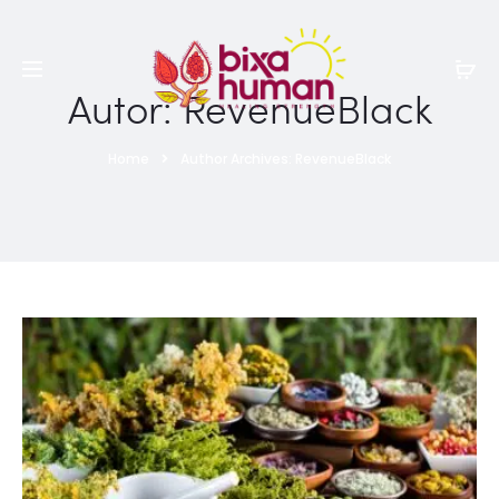
Autor:
RevenueBlack
Home
Author Archives:
RevenueBlack