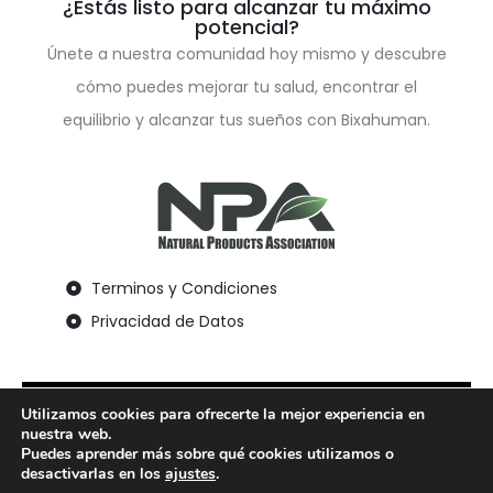
¿Estás listo para alcanzar tu máximo
potencial?
Únete a nuestra comunidad hoy mismo y descubre
cómo puedes mejorar tu salud, encontrar el
equilibrio y alcanzar tus sueños con Bixahuman.
Terminos y Condiciones
Privacidad de Datos
Utilizamos cookies para ofrecerte la mejor experiencia en
*Esta declaración no ha sido evaluada por la
nuestra web.
Administración de Alimentos y Medicamentos. Este
Puedes aprender más sobre qué cookies utilizamos o
desactivarlas en los
ajustes
.
producto no está destinado a diagnosticar, tratar,