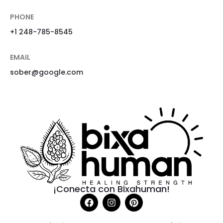
PHONE
+1 248-785-8545
EMAIL
sober@google.com
¡Conecta con Bixahuman!