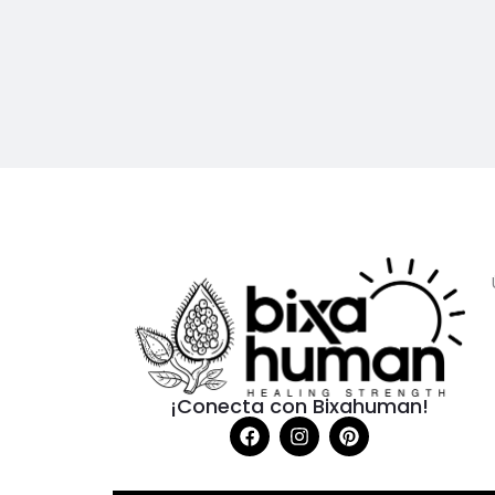
¡Conecta con Bixahuman!