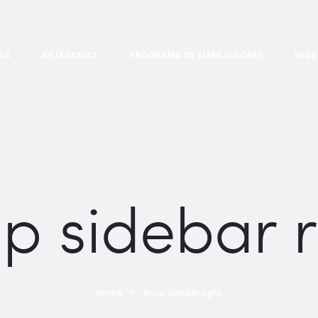
ES
ARTESANÍAS
PROGRAMA DE EMBAJADORES
INGR
p sidebar r
Home
Shop sidebar right