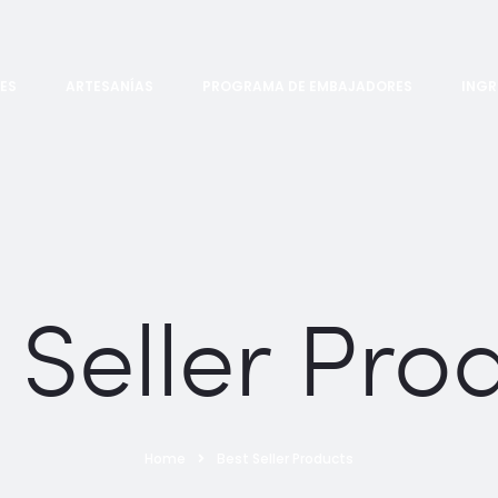
ES
ARTESANÍAS
PROGRAMA DE EMBAJADORES
INGR
 Seller Pro
Home
Best Seller Products